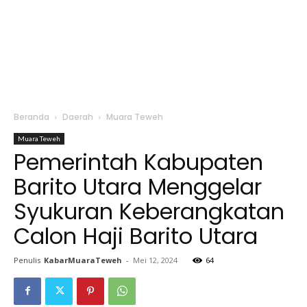
Beranda
Daerah
Muara Teweh
Muara Teweh
Pemerintah Kabupaten
Barito Utara Menggelar
Syukuran Keberangkatan
Calon Haji Barito Utara
Penulis
KabarMuaraTeweh
-
Mei 12, 2024
64