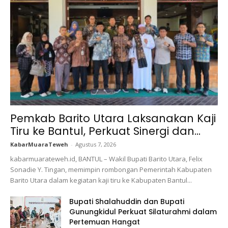
Pemkab Barito Utara Laksanakan Kaji
Tiru ke Bantul, Perkuat Sinergi dan...
KabarMuaraTeweh
-
Agustus 7, 2026
kabarmuarateweh.id, BANTUL – Wakil Bupati Barito Utara, Felix
Sonadie Y. Tingan, memimpin rombongan Pemerintah Kabupaten
Barito Utara dalam kegiatan kaji tiru ke Kabupaten Bantul...
Bupati Shalahuddin dan Bupati
Gunungkidul Perkuat Silaturahmi dalam
Pertemuan Hangat