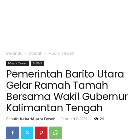
Beranda
Daerah
Muara Teweh
Muara Teweh
NEWS
Pemerintah Barito Utara
Gelar Ramah Tamah
Bersama Wakil Gubernur
Kalimantan Tengah
Penulis
KabarMuaraTeweh
-
Februari 2, 2024
24