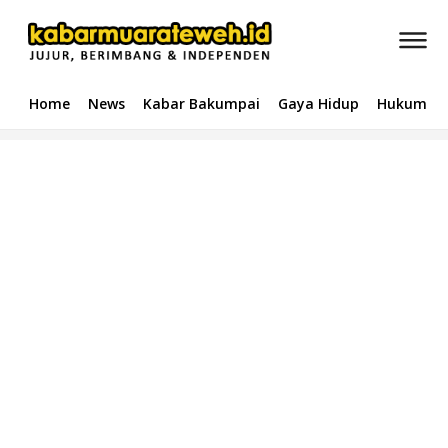
Home
News
Kabar Bakumpai
Gaya Hidup
Hukum & 