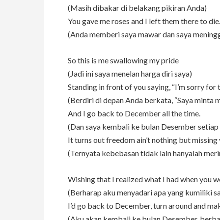
(Masih dibakar di belakang pikiran Anda)
You gave me roses and I left them there to die
(Anda memberi saya mawar dan saya meningga
So this is me swallowing my pride
(Jadi ini saya menelan harga diri saya)
Standing in front of you saying, “I’m sorry for t
(Berdiri di depan Anda berkata, “Saya minta 
And I go back to December all the time.
(Dan saya kembali ke bulan Desember setiap 
It turns out freedom ain’t nothing but missing 
(Ternyata kebebasan tidak lain hanyalah me
Wishing that I realized what I had when you w
(Berharap aku menyadari apa yang kumiliki sa
I’d go back to December, turn around and make 
(Aku akan kembali ke bulan Desember, berba