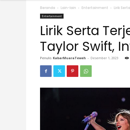
Beranda
Lain-lain
Entertainment
Lirik Se
Entertainment
Lirik Serta T
Taylor Swift, 
Penulis
KabarMuaraTeweh
-
Desember 1, 2023