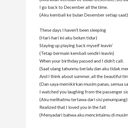
I go back to December all the time.
(Aku kembali ke bulan Desember setiap saat)
These days I haven’t been sleeping
(Hari-hari ini aku belum tidur)
Staying up playing back myself leavin’
(Tetap bermain kembali sendiri leavin)
When your birthday passed and I didn’t call.
(Saat ulang tahunmu berlalu dan aku tidak me
And I think about summer, all the beautiful ti
(Dan saya memikirkan musim panas, semua sa
I watched you laughing from the passenger si
(Aku melihatmu tertawa dari sisi penumpang)
Realized that I loved you in the fall
(Menyadari bahwa aku mencintaimu di musim