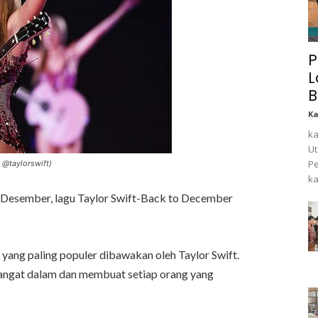
P
L
B
K
ka
Ut
Pe
m @taylorswift)
ka
 Desember, lagu Taylor Swift-Back to December
yang paling populer dibawakan oleh Taylor Swift.
sangat dalam dan membuat setiap orang yang