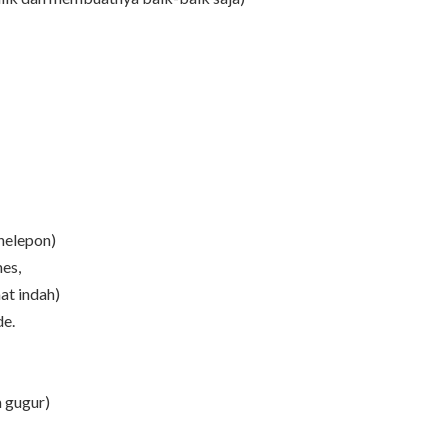
nelepon)
mes,
at indah)
de.
 gugur)