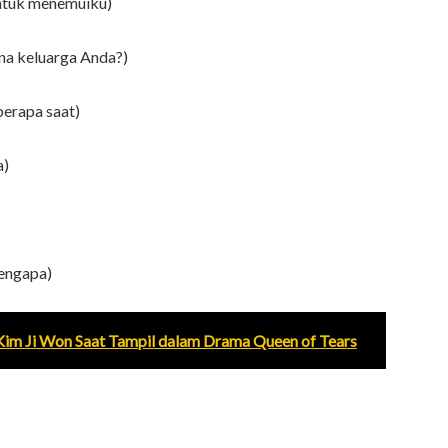
ntuk menemuiku)
a keluarga Anda?)
erapa saat)
a)
mengapa)
a Kim Ji Won Saat Tampil dalam Drama Queen of Tears