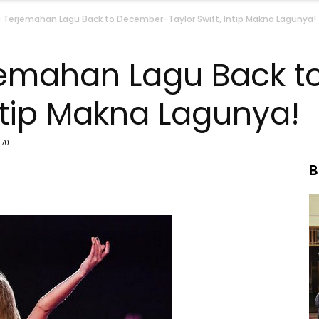
rta Terjemahan Lagu Back to December-Taylor Swift, Intip Makna Lagunya!
erjemahan Lagu Back 
Intip Makna Lagunya!
70
B