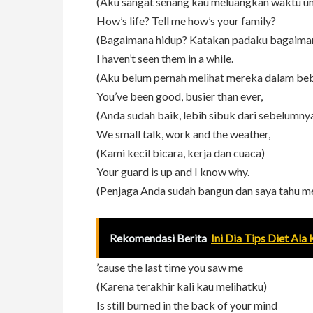
(Aku sangat senang kau meluangkan waktu u
How’s life? Tell me how’s your family?
(Bagaimana hidup? Katakan padaku bagaiman
I haven’t seen them in a while.
(Aku belum pernah melihat mereka dalam beb
You’ve been good, busier than ever,
(Anda sudah baik, lebih sibuk dari sebelumny
We small talk, work and the weather,
(Kami kecil bicara, kerja dan cuaca)
Your guard is up and I know why.
(Penjaga Anda sudah bangun dan saya tahu 
Rekomendasi Berita
Ini Dia Tips Diet Al
’cause the last time you saw me
(Karena terakhir kali kau melihatku)
Is still burned in the back of your mind