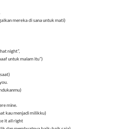
.
lkan mereka di sana untuk mati)
hat night”,
maaf untuk malam itu”)
saat)
you.
rindukanmu)
ere mine.
at kau menjadi milikku)
it all right
lik dan membuatnya baik-baik saja)