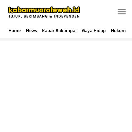
Home
News
Kabar Bakumpai
Gaya Hidup
Hukum & 