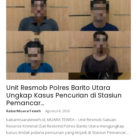
Unit Resmob Polres Barito Utara
Ungkap Kasus Pencurian di Stasiun
Pemancar...
KabarMuaraTeweh
-
Agustus 8, 2026
kabarmuarateweh.id, MUARA TEWEH – Unit Resmob Satuan
Reserse Kriminal (Sat Reskrim) Polres Barito Utara mengungkap
kasus tindak pidana pencurian yang terjadi di Stasiun Pemancar...