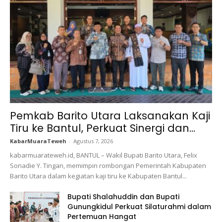
Pemkab Barito Utara Laksanakan Kaji
Tiru ke Bantul, Perkuat Sinergi dan...
KabarMuaraTeweh
-
Agustus 7, 2026
kabarmuarateweh.id, BANTUL – Wakil Bupati Barito Utara, Felix
Sonadie Y. Tingan, memimpin rombongan Pemerintah Kabupaten
Barito Utara dalam kegiatan kaji tiru ke Kabupaten Bantul...
Bupati Shalahuddin dan Bupati
Gunungkidul Perkuat Silaturahmi dalam
Pertemuan Hangat