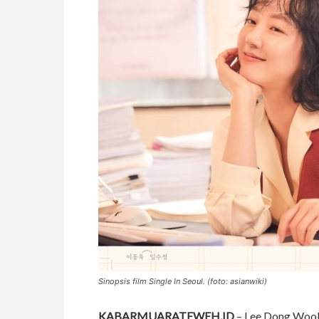
Sinopsis film Single In Seoul. (foto: asianwiki)
KABARMUARATEWEH.ID
– Lee Dong Wook 