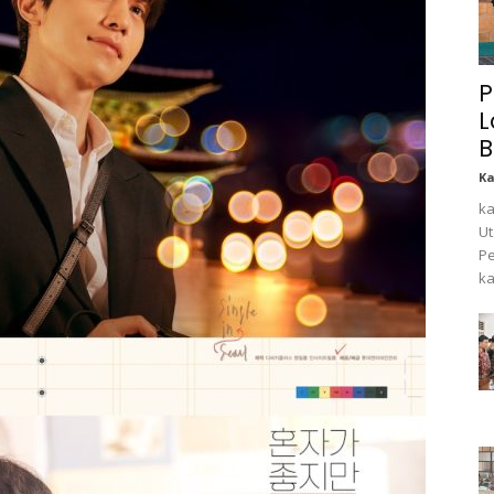
P
L
B
K
ka
Ut
Pe
ka