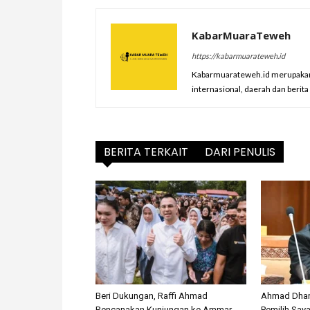
KabarMuaraTeweh
https://kabarmuarateweh.id
Kabarmuarateweh.id merupakan m
internasional, daerah dan berit
BERITA TERKAIT
DARI PENULIS
Beri Dukungan, Raffi Ahmad
Ahmad Dhan
Rencanakan Kunjungan ke Ammar
Pemilih Saya