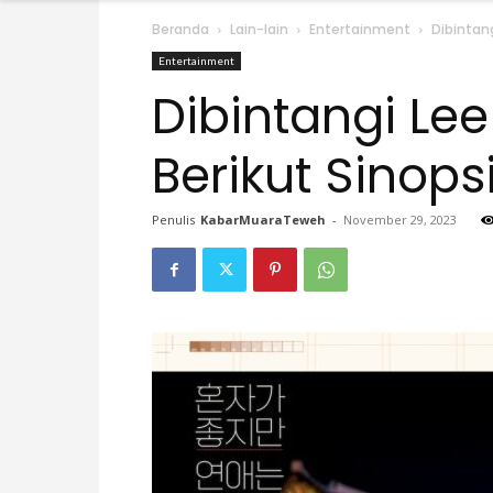
Beranda
Lain-lain
Entertainment
Dibintang
Entertainment
Dibintangi Le
Berikut Sinops
Penulis
KabarMuaraTeweh
-
November 29, 2023