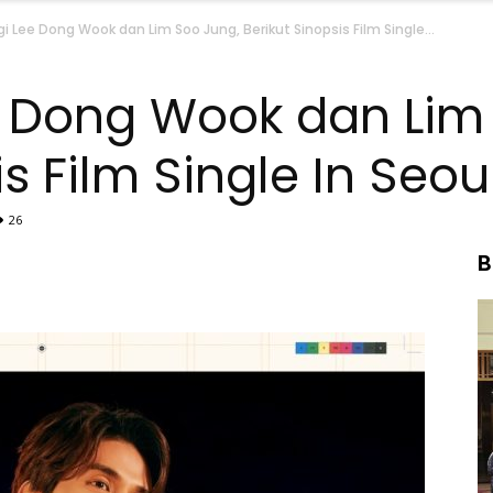
i Lee Dong Wook dan Lim Soo Jung, Berikut Sinopsis Film Single...
e Dong Wook dan Lim
is Film Single In Seou
26
B