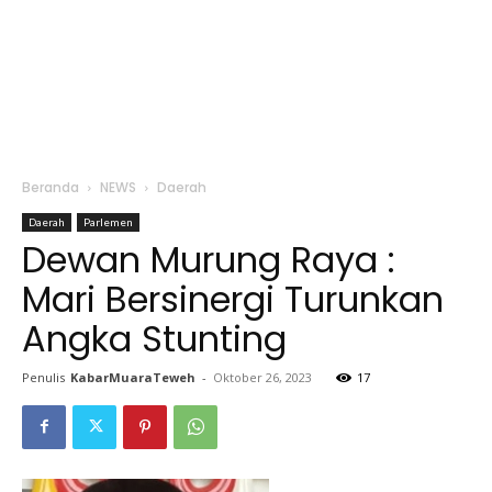
Beranda
NEWS
Daerah
Daerah
Parlemen
Dewan Murung Raya :
Mari Bersinergi Turunkan
Angka Stunting
Penulis
KabarMuaraTeweh
-
Oktober 26, 2023
17