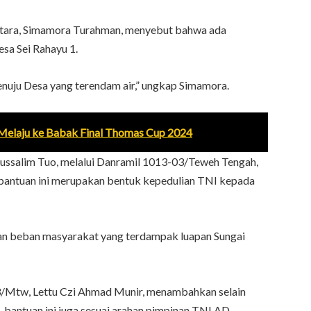
tara, Simamora Turahman, menyebut bahwa ada
esa Sei Rahayu 1.
 menuju Desa yang terendam air,” ungkap Simamora.
 Melaju ke Babak Final Thomas Cup 2024
gussalim Tuo, melalui Danramil 1013-03/Teweh Tengah,
bantuan ini merupakan bentuk kepedulian TNI kepada
an beban masyarakat yang terdampak luapan Sungai
3/Mtw, Lettu Czi Ahmad Munir, menambahkan selain
 bantuan ini juga sesuai arahan pimpinan TNI AD.