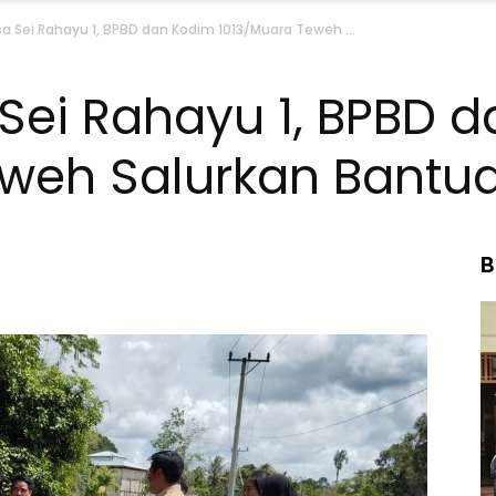
esa Sei Rahayu 1, BPBD dan Kodim 1013/Muara Teweh ...
 Sei Rahayu 1, BPBD 
weh Salurkan Bantua
B