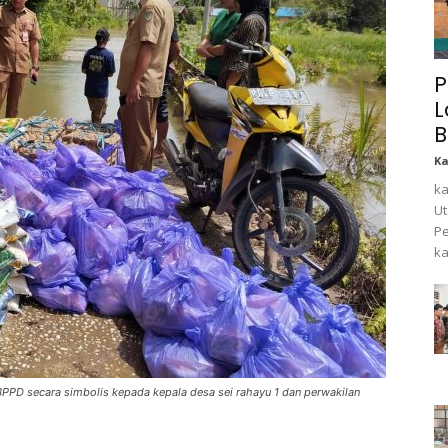
P
L
B
K
ka
Ut
Pe
ka
PD secara simbolis kepada kepala desa sei rahayu 1 dan perwakilan