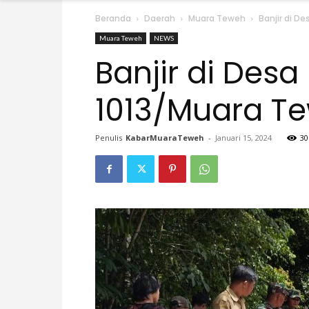
Beranda
Daerah
Muara Teweh
Banjir di D
Muara Teweh
NEWS
Banjir di Desa
1013/Muara Te
Penulis
KabarMuaraTeweh
-
Januari 15, 2024
30