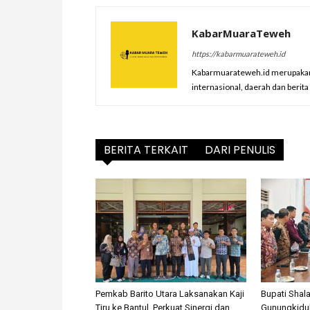
KabarMuaraTeweh
https://kabarmuarateweh.id
Kabarmuarateweh.id merupakan m
internasional, daerah dan berit
BERITA TERKAIT
DARI PENULIS
Pemkab Barito Utara Laksanakan Kaji
Bupati Shal
Tiru ke Bantul, Perkuat Sinergi dan
Gunungkidul