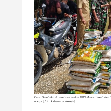
Paket Sembako di serahkan Kodim 1013 Muara Teweh dan BP
warga (dok : kabarmuarateweh)