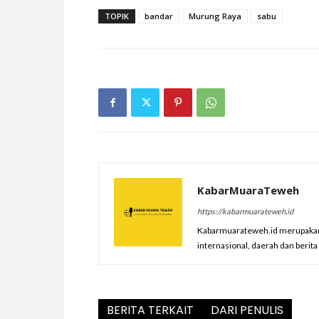
TOPIK
bandar
Murung Raya
sabu
KabarMuaraTeweh
https://kabarmuarateweh.id
Kabarmuarateweh.id merupakan m
internasional, daerah dan berit
BERITA TERKAIT
DARI PENULIS