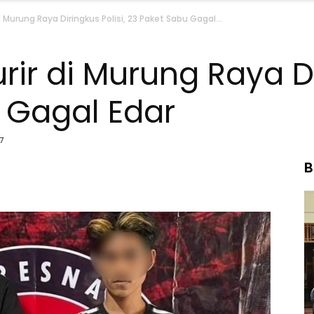
i Murung Raya Diringkus Polisi, 23 Paket Sabu Gagal...
ir di Murung Raya Dir
 Gagal Edar
7
B