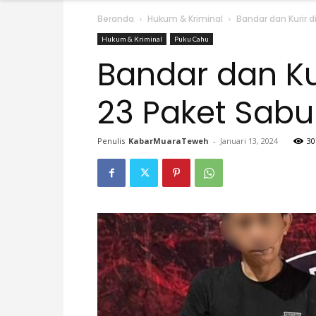
Beranda
Hukum & Kriminal
Bandar dan Kurir d
Hukum & Kriminal
Puku Cahu
Bandar dan Kur
23 Paket Sabu
Penulis
KabarMuaraTeweh
-
Januari 13, 2024
30