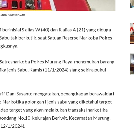
t Sabu Diamankan
 berinisial S alias W (40) dan R alias A (21) yang diduga
 Sabu tak berkutik, saat Satuan Reserse Narkoba Polres
ngkusnya.
n Satresnarkoba Polres Murung Raya menemukan barang
ka jenis Sabu, Kamis (11/1/2024) siang sekira pukul
Arif Dani Susanto mengatakan, penangkapan berawaldari
 Narkotika golongan I jenis sabu yang diketahui target
rhadap target yang akan melakukan transaksi narkotika
g Bondang No.10 kelurajan Beriwit, Kecamatan Murung,
(12/1/2024).