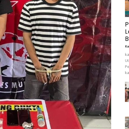
P
L
B
K
ka
Ut
Pe
ka