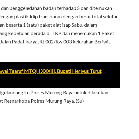
dan penggeledahan badan terhadap S dan ditemukan
ngan plastik klip transparan dengan berat total sekitar
n beserta 1 (satu) paket alat isap Sabu. dalam
yang kebetulan berada di TKP dan menemukan 1 Paket
Jalan Padat karya, Rt.002/Rw.003 kelurahan Beriwit,
awai Taaruf MTQH XXXIII, Bupati Heriyus Turut
digelandang ke Polres Murung Raya untuk dilakukan
Sat Resnarkoba Polres Murung Raya. (Su)