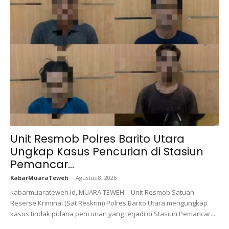
Unit Resmob Polres Barito Utara
Ungkap Kasus Pencurian di Stasiun
Pemancar...
KabarMuaraTeweh
-
Agustus 8, 2026
kabarmuarateweh.id, MUARA TEWEH – Unit Resmob Satuan
Reserse Kriminal (Sat Reskrim) Polres Barito Utara mengungkap
kasus tindak pidana pencurian yang terjadi di Stasiun Pemancar...