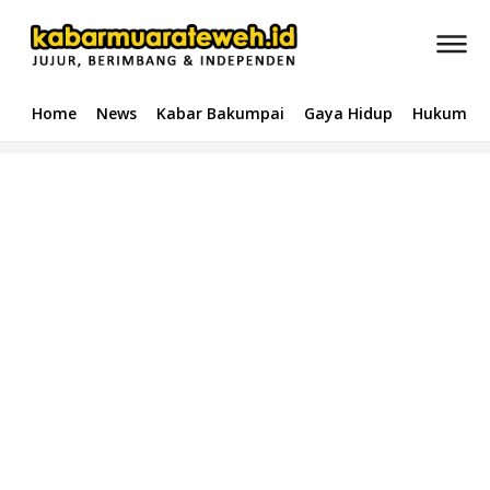
Home
News
Kabar Bakumpai
Gaya Hidup
Hukum & 