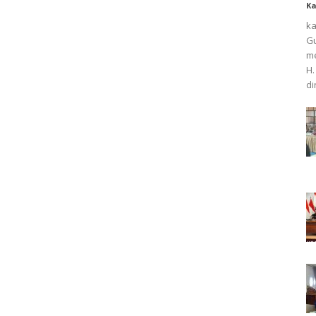
K
ka
Gu
me
H.
di