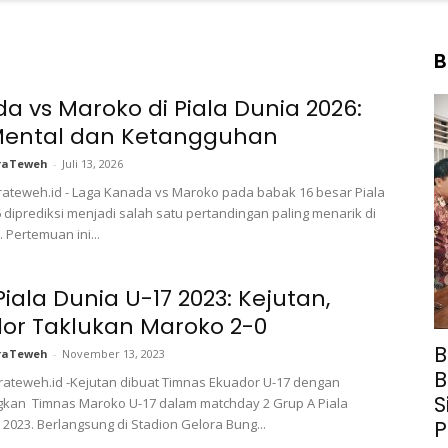
B
a vs Maroko di Piala Dunia 2026:
Mental dan Ketangguhan
raTeweh
-
Juli 13, 2026
ateweh.id - Laga Kanada vs Maroko pada babak 16 besar Piala
 diprediksi menjadi salah satu pertandingan paling menarik di
 Pertemuan ini...
Piala Dunia U-17 2023: Kejutan,
or Taklukan Maroko 2-0
B
raTeweh
-
November 13, 2023
B
ateweh.id -Kejutan dibuat Timnas Ekuador U-17 dengan
S
an Timnas Maroko U-17 dalam matchday 2 Grup A Piala
 2023. Berlangsung di Stadion Gelora Bung...
P