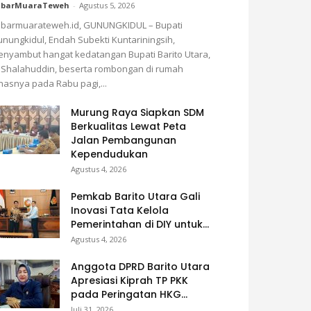
abarMuaraTeweh
-
Agustus 5, 2026
barmuarateweh.id, GUNUNGKIDUL – Bupati
nungkidul, Endah Subekti Kuntariningsih,
nyambut hangat kedatangan Bupati Barito Utara,
 Shalahuddin, beserta rombongan di rumah
nasnya pada Rabu pagi,...
Murung Raya Siapkan SDM
Berkualitas Lewat Peta
Jalan Pembangunan
Kependudukan
Agustus 4, 2026
Pemkab Barito Utara Gali
Inovasi Tata Kelola
Pemerintahan di DIY untuk...
Agustus 4, 2026
Anggota DPRD Barito Utara
Apresiasi Kiprah TP PKK
pada Peringatan HKG...
Juli 31, 2026