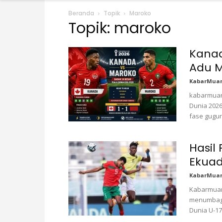
Beranda
Topik
Maroko
Topik: maroko
Kanad
Adu 
KabarMua
kabarmuar
Dunia 2026
fase gugur.
Hasil 
Ekuad
KabarMua
Kabarmuar
menumbagk
Dunia U-17