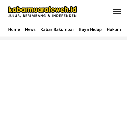
Home
News
Kabar Bakumpai
Gaya Hidup
Hukum & 