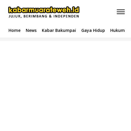
Home
News
Kabar Bakumpai
Gaya Hidup
Hukum & 