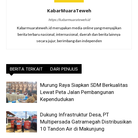
KabarMuaraTeweh
https://kabarmuarateweh.id
Kabarmuarateweh.id merupakan media online yang menyajikan
berita terbaru nasional, internasional, daerah dan berita lainnya
secara jujur, berimbang dan independen
BERITA TERKAIT
DARI PENULIS
Murung Raya Siapkan SDM Berkualitas
Lewat Peta Jalan Pembangunan
Kependudukan
Dukung Infrastruktur Desa, PT
Multipersada Gatramegah Distribusikan
10 Tandon Air di Makunjung