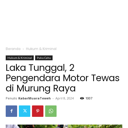
Beranda
Hukum & Kriminal
Hukum & Kriminal
Puku Cahu
Laka Tunggal, 2
Pengendara Motor Tewas
di Murung Raya
Penulis
KabarMuaraTeweh
-
April 8, 2024
1007