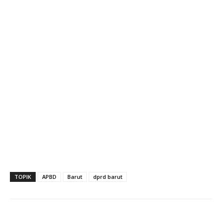
TOPIK
APBD
Barut
dprd barut