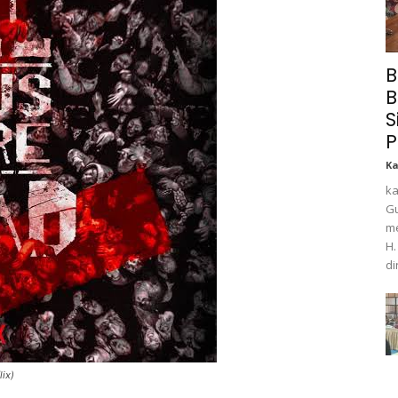
B
B
S
P
K
ka
Gu
me
H.
di
lix)