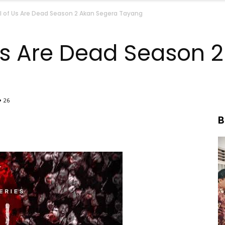
l of Us Are Dead Season 2 Akan Segera Tayang
Us Are Dead Season 
26
B