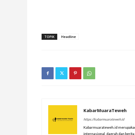
TOPIK
Headline
KabarMuaraTeweh
https://kabarmuarateweh.id
Kabarmuarateweh.id merupakan m
internasional, daerah dan berit