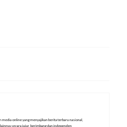
edia online yang menyajikan berita terbaru nasional,
a lainnya secara jujur, berimbang dan independen