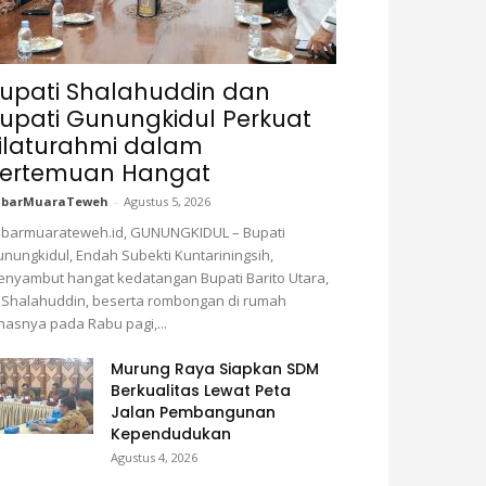
upati Shalahuddin dan
upati Gunungkidul Perkuat
ilaturahmi dalam
ertemuan Hangat
abarMuaraTeweh
-
Agustus 5, 2026
barmuarateweh.id, GUNUNGKIDUL – Bupati
nungkidul, Endah Subekti Kuntariningsih,
nyambut hangat kedatangan Bupati Barito Utara,
 Shalahuddin, beserta rombongan di rumah
nasnya pada Rabu pagi,...
Murung Raya Siapkan SDM
Berkualitas Lewat Peta
Jalan Pembangunan
Kependudukan
Agustus 4, 2026