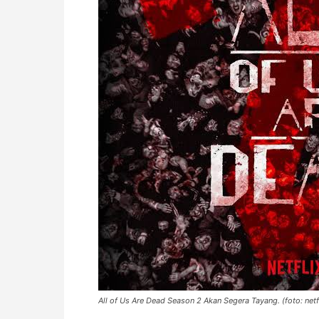
All of Us Are Dead Season 2 Akan Segera Tayang. (foto: netf