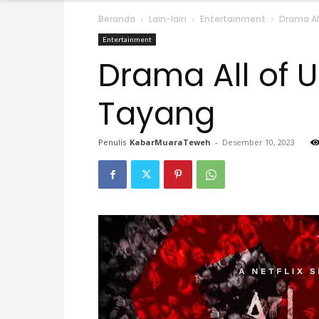
Beranda
Lain-lain
Entertainment
Drama Al
Entertainment
Drama All of 
Tayang
Penulis
KabarMuaraTeweh
-
Desember 10, 2023